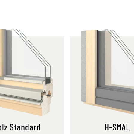
olz Standard
H-SMAL