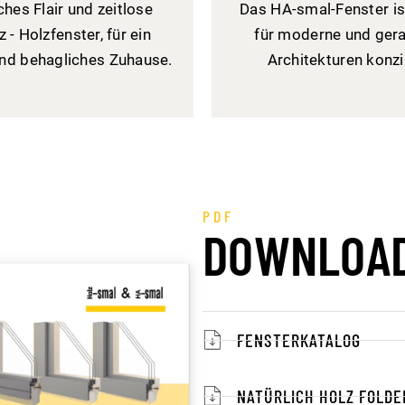
ches Flair und zeitlose
Das HA-smal-Fenster ist
 - Holzfenster, für ein
für moderne und gera
nd behagliches Zuhause.
Architekturen konzi
PDF
DOWNLOA
FENSTERKATALOG
NATÜRLICH HOLZ FOLDE