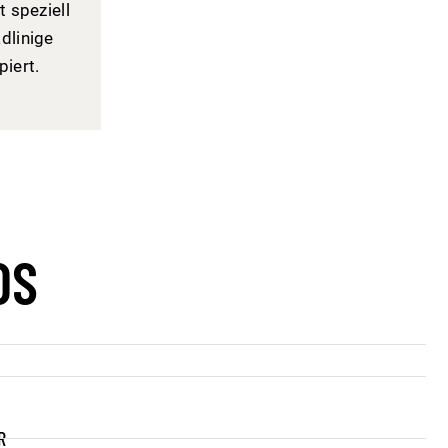
 speziell
dlinige
piert.
DS
R