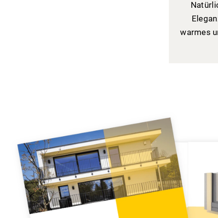
Natürli
Eleganz
warmes u