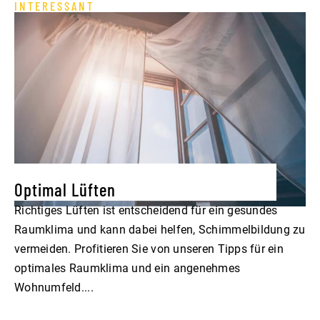
INTERESSANT
M
Optimal Lüften
D
T
Richtiges Lüften ist entscheidend für ein gesundes
Raumklima und kann dabei helfen, Schimmelbildung zu
Ha
vermeiden. Profitieren Sie von unseren Tipps für ein
„D
optimales Raumklima und ein angenehmes
pe
Wohnumfeld....
ist